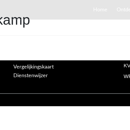
Home
Ontd
nkamp
KV
Vergelijkingskaart
Dienstenwijzer
WF