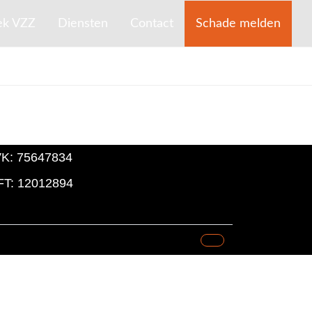
ek VZZ
Diensten
Contact
Schade melden
K: 75647834
T: 12012894